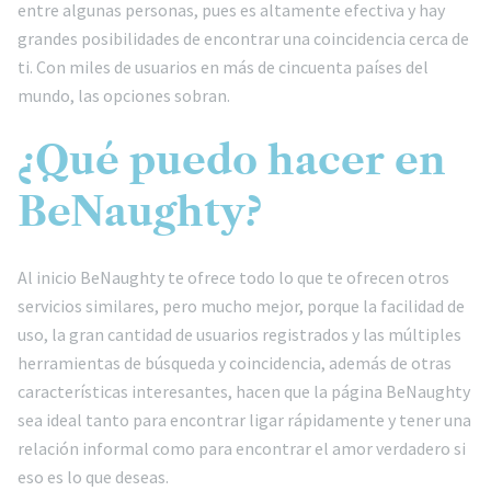
entre algunas personas, pues es altamente efectiva y hay
grandes posibilidades de encontrar una coincidencia cerca de
ti. Con miles de usuarios en más de cincuenta países del
mundo, las opciones sobran.
¿Qué puedo hacer en
BeNaughty?
Al inicio BeNaughty te ofrece todo lo que te ofrecen otros
servicios similares, pero mucho mejor, porque la facilidad de
uso, la gran cantidad de usuarios registrados y las múltiples
herramientas de búsqueda y coincidencia, además de otras
características interesantes, hacen que la página BeNaughty
sea ideal tanto para encontrar ligar rápidamente y tener una
relación informal como para encontrar el amor verdadero si
eso es lo que deseas.