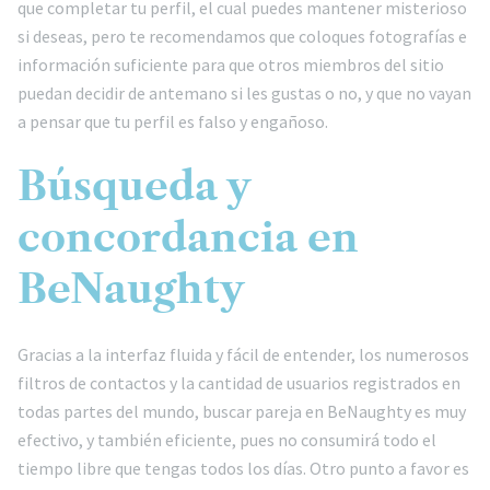
que completar tu perfil, el cual puedes mantener misterioso
si deseas, pero te recomendamos que coloques fotografías e
información suficiente para que otros miembros del sitio
puedan decidir de antemano si les gustas o no, y que no vayan
a pensar que tu perfil es falso y engañoso.
Búsqueda y
concordancia en
BeNaughty
Gracias a la interfaz fluida y fácil de entender, los numerosos
filtros de contactos y la cantidad de usuarios registrados en
todas partes del mundo, buscar pareja en BeNaughty es muy
efectivo, y también eficiente, pues no consumirá todo el
tiempo libre que tengas todos los días. Otro punto a favor es