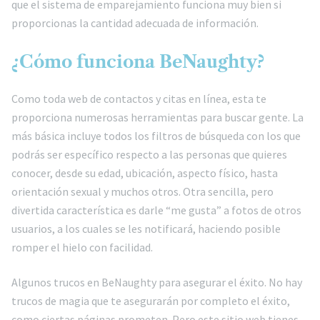
que el sistema de emparejamiento funciona muy bien si
proporcionas la cantidad adecuada de información.
¿Cómo funciona BeNaughty?
Como toda web de contactos y citas en línea, esta te
proporciona numerosas herramientas para buscar gente. La
más básica incluye todos los filtros de búsqueda con los que
podrás ser específico respecto a las personas que quieres
conocer, desde su edad, ubicación, aspecto físico, hasta
orientación sexual y muchos otros. Otra sencilla, pero
divertida característica es darle “me gusta” a fotos de otros
usuarios, a los cuales se les notificará, haciendo posible
romper el hielo con facilidad.
Algunos trucos en BeNaughty para asegurar el éxito. No hay
trucos de magia que te asegurarán por completo el éxito,
como ciertas páginas prometen. Pero este sitio web tienes