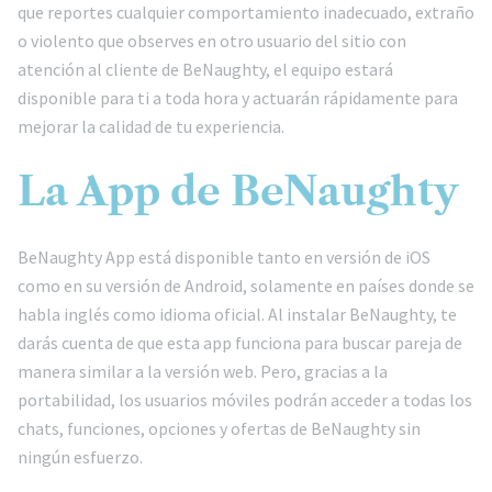
que reportes cualquier comportamiento inadecuado, extraño
o violento que observes en otro usuario del sitio con
atención al cliente de BeNaughty, el equipo estará
disponible para ti a toda hora y actuarán rápidamente para
mejorar la calidad de tu experiencia.
La App de BeNaughty
BeNaughty App está disponible tanto en versión de iOS
como en su versión de Android, solamente en países donde se
habla inglés como idioma oficial. Al instalar BeNaughty, te
darás cuenta de que esta app funciona para buscar pareja de
manera similar a la versión web. Pero, gracias a la
portabilidad, los usuarios móviles podrán acceder a todas los
chats, funciones, opciones y ofertas de BeNaughty sin
ningún esfuerzo.