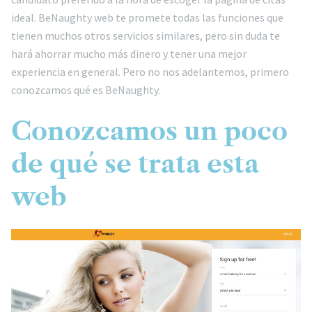
ideal. BeNaughty web te promete todas las funciones que
tienen muchos otros servicios similares, pero sin duda te
hará ahorrar mucho más dinero y tener una mejor
experiencia en general. Pero no nos adelantemos, primero
conozcamos qué es BeNaughty.
Conozcamos un poco
de qué se trata esta
web