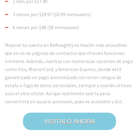
1 mes por $17.49
3 meses por $29.97 ($9.99 mensuales)
6 meses por $48 ($8 mensuales)
Mejorar tu cuenta en BeNaughty es mucho más accesibles
que en otras páginas de contactos que ofrecen funciones
similares. Además, cuentas con numerosas opciones de pago
como Visa, MasterCard, y American Express, donde está
garantizado un pago anonimizado sin correr riesgos de
estafa o fuga de datos personales, siempre y cuando utilices
solo el sitio oficial. Así que realmente vale la pena
convertirte en usuario premium, pues es accesible y útil.
VISITALO AHORA