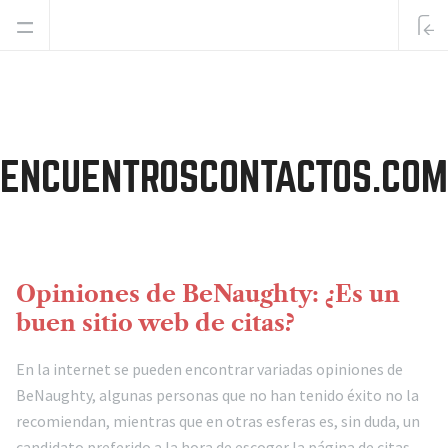
S
P
O
k
r
p
i
i
e
p
m
n
t
a
S
o
B
r
i
ENCUENTROSCONTACTOS.COM
c
u
y
d
o
s
M
e
n
e
b
c
t
n
a
a
e
u
r
Opiniones de BeNaughty: ¿Es un
n
r
buen sitio web de citas?
t
:
En la internet se pueden encontrar variadas opiniones de
BeNaughty, algunas personas que no han tenido éxito no la
recomiendan, mientras que en otras esferas es, sin duda, un
candidato preferido a la hora de escoger la página de citas